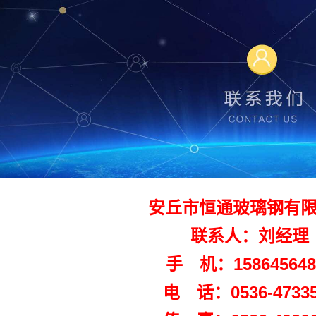
安丘市恒通玻璃钢有
联系人：刘经理
手 机：158645648
电 话：0536-47335