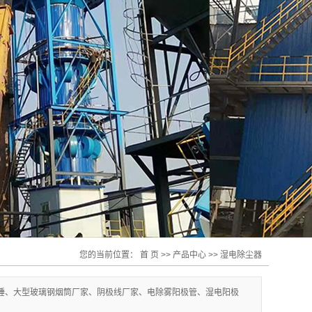
您的当前位置：
首 页
>>
产品中心
>>
湿电除尘器
锤、大型玻璃钢烟筒厂家、阴极线厂家、电除雾阳极管、湿电阳极