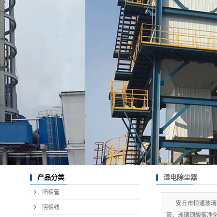
湿电除尘器
产品分类
阳极管
安丘市恒通玻璃
阴极线
管、玻璃钢酸雾净