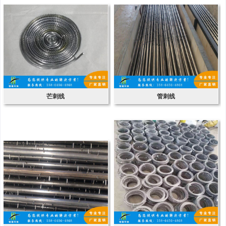
芒刺线
管刺线