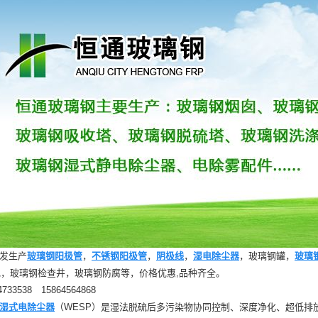
发生产
玻璃钢阳极管
，
不锈钢阳极管
，
阴极线
，
湿电除尘器
，玻璃钢罐，
玻璃
，玻璃钢检查井，玻璃钢防腐等，价格优惠,品种齐全。
733538 15864564868
湿式电除尘器
（WESP）是湿法脱硫后多污染物协同控制、深度净化、超低排放的