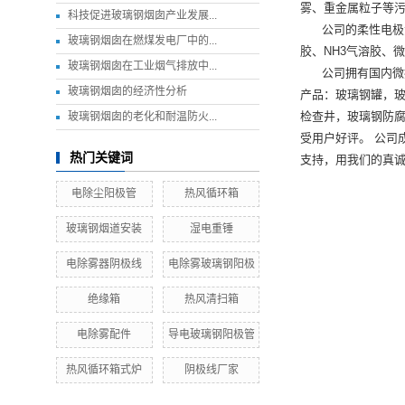
雾、重金属粒子等
科技促进玻璃钢烟囱产业发展...
公司的柔性电极
玻璃钢烟囱在燃煤发电厂中的...
胶、NH3气溶胶、微
玻璃钢烟囱在工业烟气排放中...
公司拥有国内微
玻璃钢烟囱的经济性分析
产品：玻璃钢罐，
检查井，玻璃钢防
玻璃钢烟囱的老化和耐温防火...
受用户好评。 公司
热门关键词
支持，用我们的真
电除尘阳极管
热风循环箱
玻璃钢烟道安装
湿电重锤
电除雾器阴极线
电除雾玻璃钢阳极
绝缘箱
热风清扫箱
电除雾配件
导电玻璃钢阳极管
热风循环箱式炉
阴极线厂家