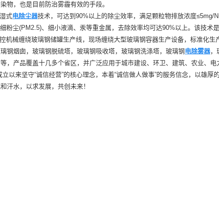
污染物，也是目前防治雾霾有效的手段。
湿式
电除尘器
技术，可达到90%以上的除尘效率，满足颗粒物排放浓度≤5mg/
细粉尘(PM2.5)、细小液滴、汞等重金属，去除效率均可达90%以上。该技术
控机械缠绕玻璃钢储罐生产线，现场缠绕大型玻璃钢容器生产设备，标准化生
玻璃钢烟囱，玻璃钢脱硫塔，玻璃钢吸收塔，玻璃钢洗涤塔，玻璃钢
电除雾器
，
腐等，产品覆盖十几多个省区，并广泛应用于城市建设、环卫、建筑、农业、电
成立以来坚守“
诚信经营”的核心理念，本着“诚信做人做事”的服务信念，以雄
诚和汗水，以求发展，共创未来！