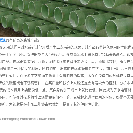
管道
具有优良的腐蚀性能？
运用过程中对水或者其他介质产生二次污染的现象，其产品有着经久耐用的性能优
还是十分突出的。管件的型号大小多元化，在质量要求上来说肯定会越来越高的。选
材产品。玻璃钢管道使用寿命明显的比传统的管件要更长一点，质量比较轻，所以在
管道是一种优良的材质，所以说加工出来的玻璃钢管道具有优良，加工出厂后不需
的管件对比，在技术工艺和加工质量上有着明显的提高，这在广泛运用的时候还是可
传统的碳钢或者不锈钢管件，在其质量和报价上来说还是会有着较大的区别，分析市
的成本费用上要稍微低一点。其自身的加工成本上就比较低，因此成为了水电管材
不同，可能在其技术特性上还是会更加不同的。安装起来进行使用的时候，都是不需要
更新，为的就是在市场上能够占据优势，提高了其管件的性价比。
tboligang.com/product/648.html