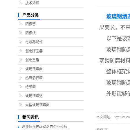
技术知识
产品分类
玻璃钢烟
阳极管
果变长，不
阴极线
以下是玻
电除雾配件
玻璃钢防
湿电除尘器
璃钢防腐材料
湿电重锤
玻璃钢烟囱
整体框架
热风清扫箱
玻璃钢防
绝缘箱
外形能够
玻璃钢烟道
大型玻璃钢烟囱
新闻资讯
本文网址：http://www.h
浅谈转换玻璃钢烟囱企业经营...
关键词：