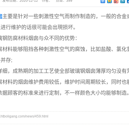
发布日期：
2020-12-12
作者：
点击：
399
囱
主要是针对一些刺激性空气而制作制造的，一般的合金
来进行维护的话很可能会出現损坏。
璃钢防腐材料烟囱与众不同的优势：
腐材料能够阻挡各种刺激性空气的腐蚀，比如盐酸、氯化
并存;
详细，成熟期的加工工艺使全部玻璃钢烟囱薄厚均匀没有
腐材料的烟囱维护费用较低，维护时间周期较长，同时也能
依据顾客的标准来进行定制，不一样颜色大小均能够制造
tboligang.com/news/459.html