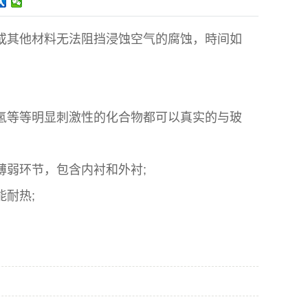
或其他材料无法阻挡浸蚀空气的腐蚀，時间如
氢等等明显刺激性的化合物都可以真实的与玻
薄弱环节，包含内衬和外衬;
耐热;
。