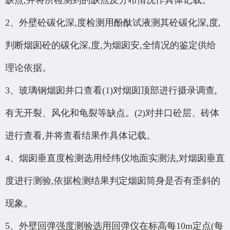
缺点,并将所检测到的缺点及分布情况作具体记载。
2、外壁砼碳化深,度检测用酚酞试液测其砼碳化深,度,
判断烟囱砼的碳化深,度,为烟囱安,全情况的鉴定供给
理论依据。
3、玻璃钢烟囱井口查看(1)对烟囱顶部进行摄录调查,
有无开裂、风化和龟裂等缺点。(2)对井口砼层、砖体
进行查看,并将查看结果作具体记载。
4、烟囱垂直度检测选用经纬仪地面实测法,对烟囱垂直
度进行测验,依据检测结果判定烟囱筒身是否有歪斜的
现象。
5、外壁回弹强度测验选用回弹仪在标高每10m定点(每