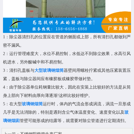
1：除尘器清扫孔的位置应在管道的侧面或上部，所有清扫孔都做到严
密不漏风。
2：运行管理难度大，水位不易控制，水低达不到除尘效果，水高引风
机进水，另外酸碱中和不易控制。
3：清扫孔盖板与
大型玻璃钢烟筒
器壁间用螺栓拧紧或其他压紧装置压
紧，盖板与除尘器间应有橡胶板或橡胶带做衬垫。
4：由于除尘器单位耗钢量比较大，因此在安装上比较好的方法是从筒
身上部向下材料由厚向薄逐渐!这样比较好维护。
5：在大型
玻璃钢烟筒
运行时，体内的气流会形成涡流，涡流一旦形成
几乎是无法消除的，特别是遇到含尘气体温度变化、速度变化以及
玻
璃钢烟囱
管壁可能形成的结露等，就需要对除尘管道进行定期清扫。