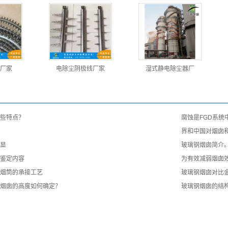
厂家
电除尘阴极线厂家
湿式静电除尘器厂
些特点？
腐蚀是FGD系
界和中国对烟囱和
显
玻璃钢烟囱简介
鉴定内容
为有效减弱烟囱
烟筒的承接工艺
玻璃钢烟囱对比
烟囱的高度如何确定？
玻璃钢烟囱的结