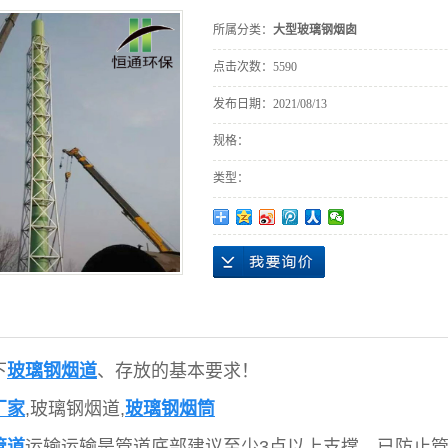
所属分类：
大型玻璃钢烟囱
点击次数：
5590
发布日期：
2021/08/13
规格：
类型：
下
玻璃钢烟道
、存放的基本要求！
厂家
,玻璃钢烟道,
玻璃钢烟筒
管道
运输运输是管道底部建议至少3点以上支撑，已防止管