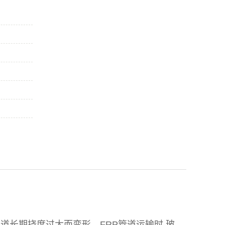
道长期挠度过大而变形。FRP管道运输时,玻