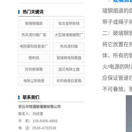
璃钢烟道的
热门关键词
带子或绳子
玻璃钢烟囱
钛合金阴极线
二：玻璃钢
热风清扫箱厂家
大型玻璃钢烟筒厂
将它放置在
电除雾阳极管束厂
热风清扫箱
体，所有的
管刺线
玻璃钢电除雾器
火/电源的附
好的绝缘箱
湿式电除尘器
应保证管道
电除尘阳极管
好的绝缘拉紧箱
不可叠放。管
联系我们
安丘市恒通玻璃钢有限公司
联系人：刘经理
手 机：158-6456-4868
电 话：0536-4733538