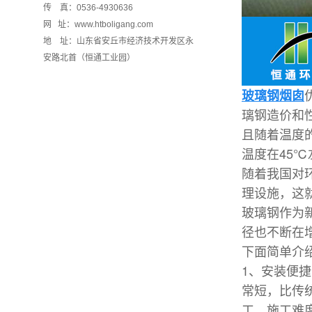
传 真：0536-4930636
网 址：www.htboligang.com
地 址：山东省安丘市经济技术开发区永
安路北首（恒通工业园）
玻璃钢烟囱
璃钢造价和
且随着温度
温度在45
随着我国对
理设施，这
玻璃钢作为
径也不断在
下面简单介
1、安装便
常短，比传
工，施工难