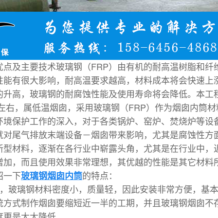
优点及主要技术玻璃钢（FRP）由有机的耐高温树脂和纤
性能有很大影响，耐高温要求越高，材料成本将会快速上
的升高，玻璃钢的耐腐蚀性能及使用寿命将会降低。本工
℃左右，属低温烟囱，采用玻璃钢（FRP）作为烟囱内筒
环境保护工作的深入，对于各类锅炉、窑炉、焚烧炉等设
就对尾气排放
末端设备－烟囱带来
影响，尤其是腐蚀性方
新型材料，逐渐在各行业中崭露头角，尤其是在
行业中，
增加，而且使用效果非常理想，其优越的性能是其它材料
绍一下
的特点：
玻璃钢烟囱内筒
捷，玻璃钢材料密度小，质量轻，因此安装非常方便，基
统方式制作烟囱要缩短近一半的工期，并且玻璃钢烟囱不
度更是大大降低。