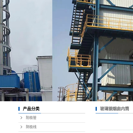
玻璃钢烟囱内筒
产品分类
阳极管
阴极线