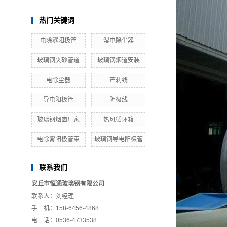
热门关键词
电除雾阳极管
湿电除尘器
玻璃钢夹砂管道
玻璃钢烟道安装
电除尘器
芒刺线
导电阳极管
阴极线
玻璃钢烟囱厂家
热风循环箱
电除雾阳极管束
玻璃钢导电阳极管
联系我们
安丘市恒通玻璃钢有限公司
联系人：刘经理
手 机：158-6456-4868
电 话：0536-4733538